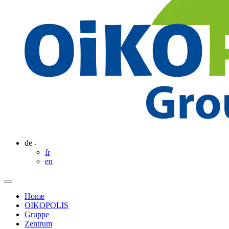
de
fr
en
Home
OIKOPOLIS
Gruppe
Zentrum