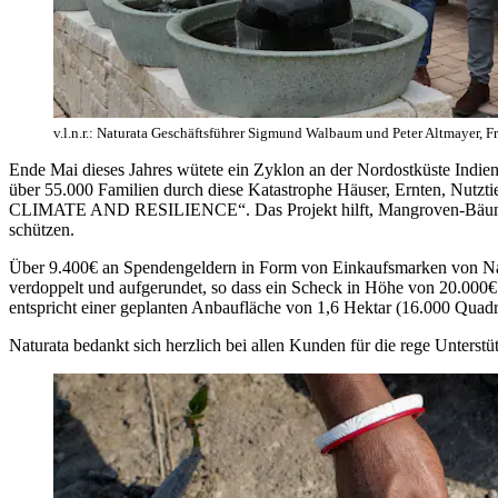
v.l.n.r.: Naturata Geschäftsführer Sigmund Walbaum und Peter Altmayer
Ende Mai dieses Jahres wütete ein Zyklon an der Nordostküste Indie
über 55.000 Familien durch diese Katastrophe Häuser, Ernten, Nutz
CLIMATE AND RESILIENCE“. Das Projekt hilft, Mangroven-Bäume i
schützen.
Über 9.400€ an Spendengeldern in Form von Einkaufsmarken von Nat
verdoppelt und aufgerundet, so dass ein Scheck in Höhe von 20.000
entspricht einer geplanten Anbaufläche von 1,6 Hektar (16.000 Quadr
Naturata bedankt sich herzlich bei allen Kunden für die rege Unterstü