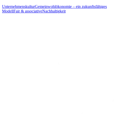
Unternehmenskultur
Gemeinwohlökonomie – ein zukunftsfähiges
Modell
Fair & associative
Nachhaltigkeit